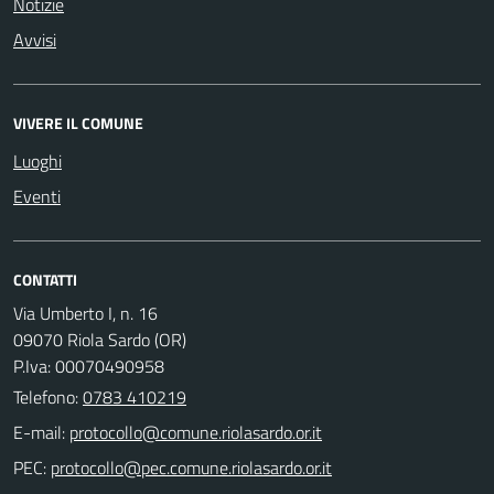
Notizie
Avvisi
VIVERE IL COMUNE
Luoghi
Eventi
CONTATTI
Via Umberto I, n. 16
09070 Riola Sardo (OR)
P.Iva: 00070490958
Telefono:
0783 410219
E-mail:
PEC: