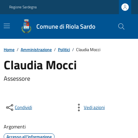
Regione Sardegna
Comune di Riola Sardo
Home
/
Amministrazione
/
Politici
/
Claudia Mocci
Claudia Mocci
Assessore
Condividi
Vedi azioni
Argomenti
Accesso all'informazione