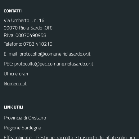
CONTATTI
Via Umberto I, n. 16
09070 Riola Sardo (OR)
P.Iva: 00070490958
Telefono:
0783 410219
E-mail:
PEC:
Uffici e orari
Numeri utili
LINK UTILI
Provincia di Oristano
Regione Sardegna
Effeambiente - Gestione, raccolta e trasporto dei rifiuti solidi urb