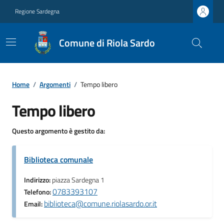
Regione Sardegna
Comune di Riola Sardo
Home
/
Argomenti
/
Tempo libero
Tempo libero
Questo argomento è gestito da:
Biblioteca comunale
Indirizzo:
piazza Sardegna 1
0783393107
Telefono:
biblioteca@comune.riolasardo.or.it
Email: