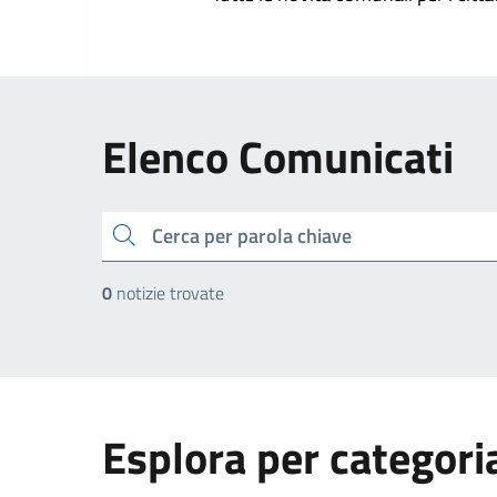
Elenco Comunicati
cerca
0
notizie trovate
Esplora per categori