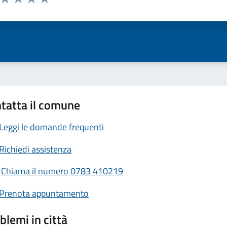
ta 1 stelle su 5
Valuta 2 stelle su 5
Valuta 3 stelle su 5
Valuta 4 stelle su 5
Valuta 5 stelle su 5
tatta il comune
Leggi le domande frequenti
Richiedi assistenza
Chiama il numero 0783 410219
Prenota appuntamento
blemi in città