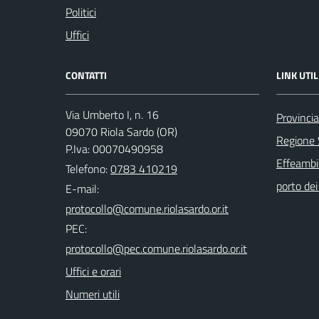
Politici
Uffici
CONTATTI
LINK UTIL
Via Umberto I, n. 16
Provincia
09070 Riola Sardo (OR)
Regione
P.Iva: 00070490958
Effeambie
Telefono:
0783 410219
porto dei 
E-mail:
PEC:
Uffici e orari
Numeri utili