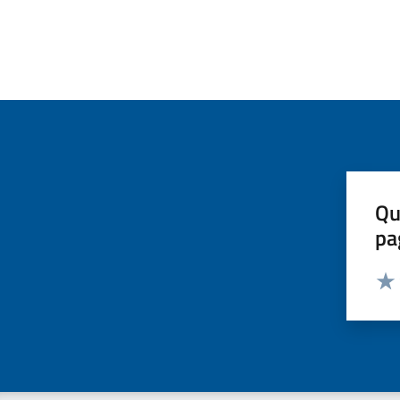
Qu
pa
Valut
Valu