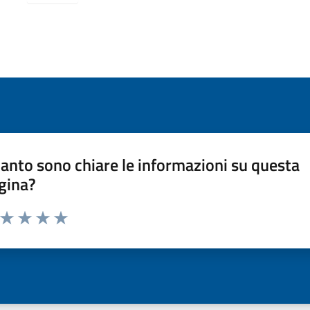
anto sono chiare le informazioni su questa
gina?
a da 1 a 5 stelle la pagina
ta 1 stelle su 5
Valuta 2 stelle su 5
Valuta 3 stelle su 5
Valuta 4 stelle su 5
Valuta 5 stelle su 5