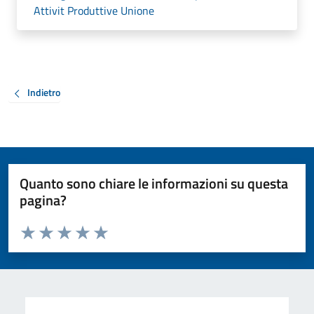
Attivit Produttive Unione
Indietro
Quanto sono chiare le informazioni su questa
pagina?
Valuta da 1 a 5 stelle la pagina
Valuta 1 stelle su 5
Valuta 2 stelle su 5
Valuta 3 stelle su 5
Valuta 4 stelle su 5
Valuta 5 stelle su 5